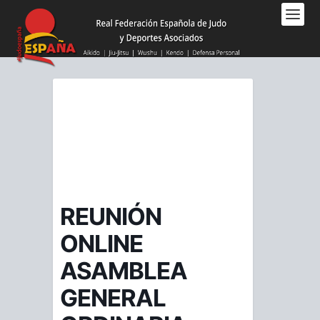
Nota:
este
sitio
web
incluye
un
sistema
de
accesibilidad.
REUNIÓN
ONLINE
ASAMBLEA
GENERAL