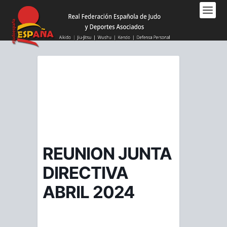
Nota:
este
sitio
web
incluye
un
sistema
de
accesibilidad.
REUNION JUNTA
DIRECTIVA
ABRIL 2024