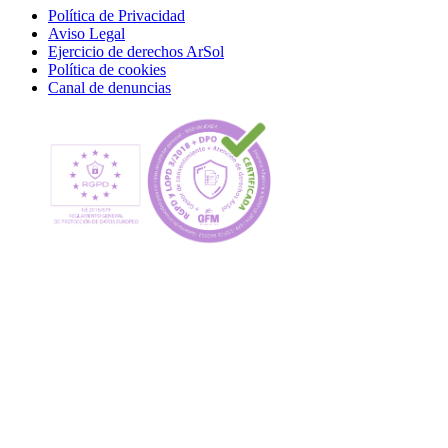
Política de Privacidad
Aviso Legal
Ejercicio de derechos ArSol
Política de cookies
Canal de denuncias