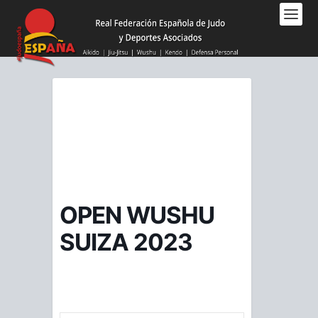
Nota:
este
sitio
web
incluye
un
sistema
de
accesibilidad.
OPEN WUSHU
SUIZA 2023