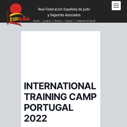
Nota:
este
sitio
web
incluye
un
sistema
de
accesibilidad.
INTERNATIONAL
TRAINING CAMP
PORTUGAL
2022