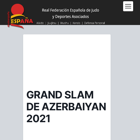
Nota:
este
sitio
web
incluye
un
sistema
de
accesibilidad.
GRAND SLAM
DE AZERBAIYAN
2021