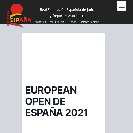
Nota:
este
sitio
web
incluye
un
sistema
de
accesibilidad.
EUROPEAN
OPEN DE
ESPAÑA 2021