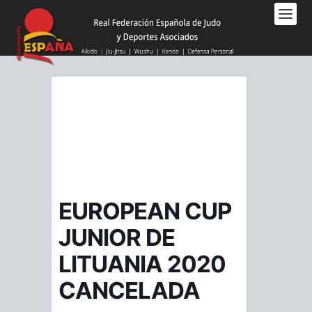
Nota:
este
sitio
web
incluye
un
sistema
de
accesibilidad.
EUROPEAN CUP
JUNIOR DE
LITUANIA 2020
CANCELADA