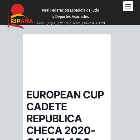
Nota:
este
sitio
web
incluye
un
sistema
de
accesibilidad.
EUROPEAN CUP
CADETE
REPUBLICA
CHECA 2020-