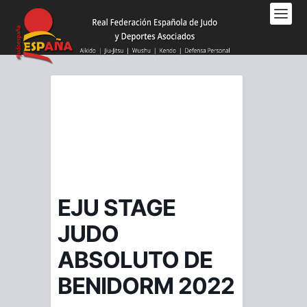
Nota:
este
sitio
web
incluye
un
sistema
de
accesibilidad.
EJU STAGE
JUDO
ABSOLUTO DE
BENIDORM 2022