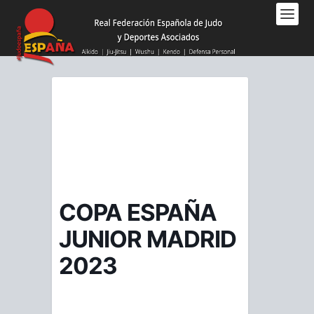
Nota:
este
sitio
web
incluye
un
sistema
de
accesibilidad.
COPA ESPAÑA
JUNIOR MADRID
2023