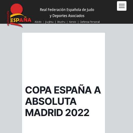
Nota:
este
sitio
web
incluye
un
sistema
de
accesibilidad.
COPA ESPAÑA A
ABSOLUTA
MADRID 2022