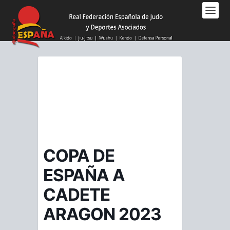
Nota:
este
sitio
web
incluye
un
sistema
de
accesibilidad.
COPA DE
ESPAÑA A
CADETE
ARAGON 2023