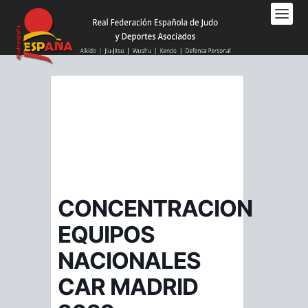
Nota:
este
sitio
web
incluye
un
sistema
de
accesibilidad.
CONCENTRACION
EQUIPOS
NACIONALES
CAR MADRID