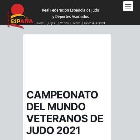
Nota:
este
sitio
web
incluye
un
sistema
de
accesibilidad.
CAMPEONATO
DEL MUNDO
VETERANOS DE
JUDO 2021