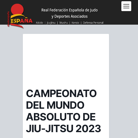
Nota:
este
sitio
web
incluye
un
sistema
de
accesibilidad.
CAMPEONATO
DEL MUNDO
ABSOLUTO DE
JIU-JITSU 2023