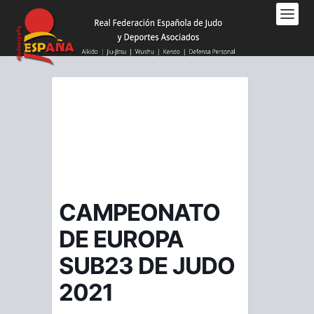
Nota:
este
sitio
web
incluye
un
sistema
de
accesibilidad.
CAMPEONATO
DE EUROPA
SUB23 DE JUDO
2021