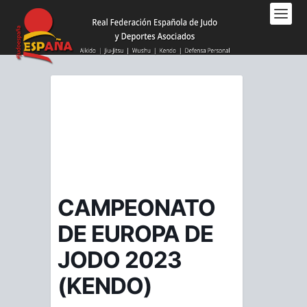
Nota:
este
sitio
web
incluye
un
sistema
de
accesibilidad.
CAMPEONATO
DE EUROPA DE
JODO 2023
(KENDO)