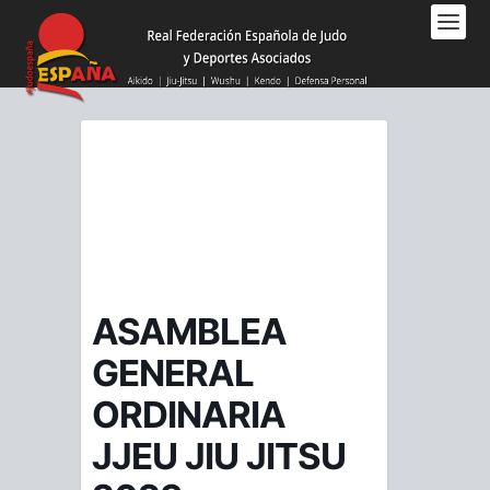
Nota:
este
sitio
web
incluye
un
sistema
de
accesibilidad.
ASAMBLEA
GENERAL
ORDINARIA
JJEU JIU JITSU