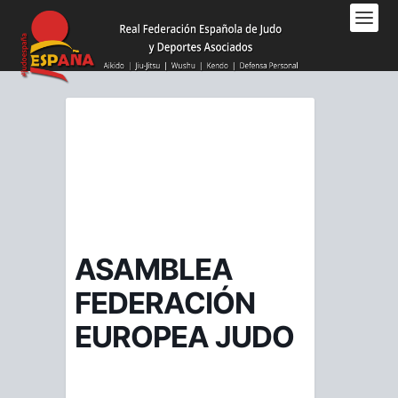
Nota:
este
sitio
web
incluye
un
sistema
de
accesibilidad.
ASAMBLEA
FEDERACIÓN
EUROPEA JUDO