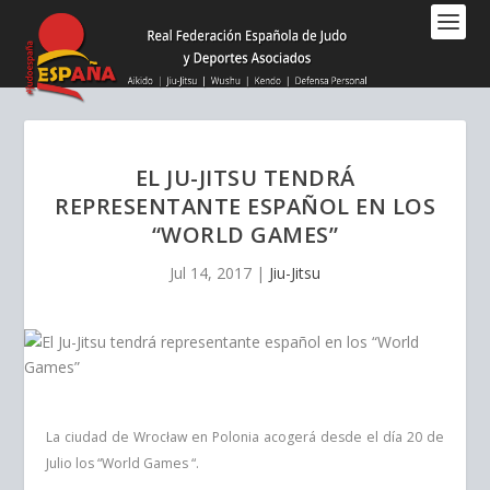
Nota:
este
sitio
web
incluye
un
sistema
EL JU-JITSU TENDRÁ
de
REPRESENTANTE ESPAÑOL EN LOS
accesibilidad.
“WORLD GAMES”
Jul 14, 2017
|
Jiu-Jitsu
La ciudad de Wrocław en Polonia acogerá desde el día 20 de
Julio
los “World Games “.