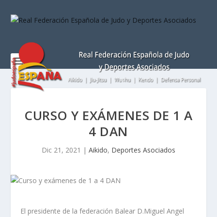
Nota:
este
sitio
web
incluye
un
sistema
de
accesibilidad.
CURSO Y EXÁMENES DE 1 A
4 DAN
Dic 21, 2021
|
Aikido
,
Deportes Asociados
El presidente de la federación Balear D.Miguel Angel