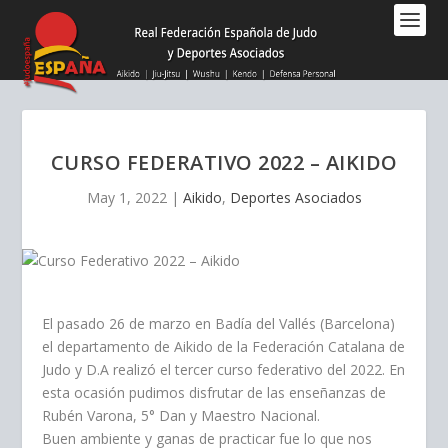
Nota:
este
sitio
web
incluye
un
sistema
CURSO FEDERATIVO 2022 – AIKIDO
de
accesibilidad.
May 1, 2022
|
Aikido
,
Deportes Asociados
El pasado 26 de marzo en Badía del Vallés (Barcelona)
el departamento de Aikido de la Federación Catalana de
Judo y D.A realizó el tercer curso federativo del 2022. En
esta ocasión pudimos disfrutar de las enseñanzas de
Rubén Varona, 5° Dan y Maestro Nacional.
Buen ambiente y ganas de practicar fue lo que nos