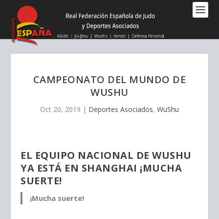
Nota:
este
sitio
web
incluye
un
sistema
CAMPEONATO DEL MUNDO DE
de
WUSHU
accesibilidad.
Oct 20, 2019
|
Deportes Asociados
,
WuShu
EL EQUIPO NACIONAL DE WUSHU
YA ESTÁ EN SHANGHAI ¡MUCHA
SUERTE!
¡Mucha suerte!