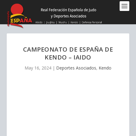
Nota:
este
sitio
web
incluye
un
sistema
CAMPEONATO DE ESPAÑA DE
de
KENDO – IAIDO
accesibilidad.
May 16, 2024
|
Deportes Asociados
,
Kendo