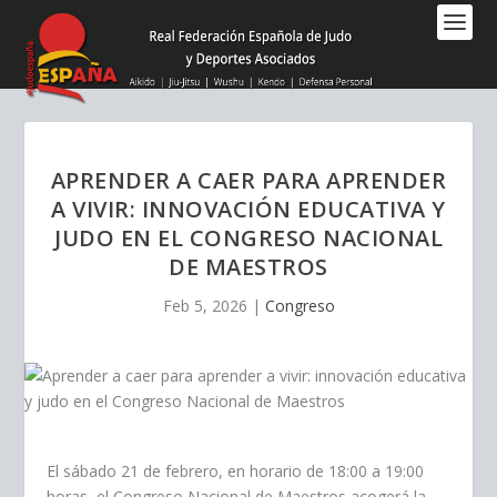
Nota:
este
sitio
web
incluye
un
sistema
APRENDER A CAER PARA APRENDER
de
A VIVIR: INNOVACIÓN EDUCATIVA Y
accesibilidad.
JUDO EN EL CONGRESO NACIONAL
DE MAESTROS
Feb 5, 2026
|
Congreso
El sábado 21 de febrero, en horario de 18:00 a 19:00
horas, el Congreso Nacional de Maestros acogerá la