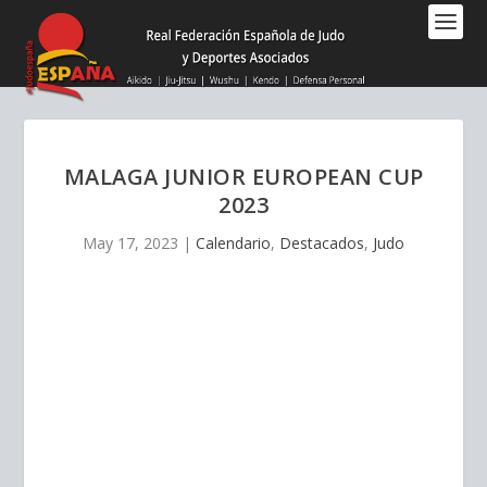
Nota:
este
sitio
web
incluye
un
sistema
MALAGA JUNIOR EUROPEAN CUP
de
2023
accesibilidad.
May 17, 2023
|
Calendario
,
Destacados
,
Judo