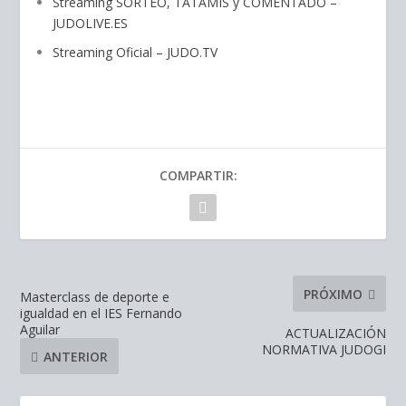
Streaming SORTEO
,
T
A
T
A
M
I
S
y
C
O
M
E
N
T
A
D
O
–
JUDOLIVE.ES
Streaming Oficial – JUDO.TV
COMPARTIR:
PRÓXIMO
Masterclass de deporte e
igualdad en el IES Fernando
Aguilar
ACTUALIZACIÓN
NORMATIVA JUDOGI
ANTERIOR