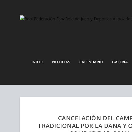
Nota:
este
sitio
web
incluye
un
sistema
de
accesibilidad.
INICIO
NOTICIAS
CALENDARIO
GALERÍA
Presione
Control-
F11
para
ajustar
el
sitio
web
CANCELACIÓN DEL CAM
a
TRADICIONAL POR LA DANA Y 
las