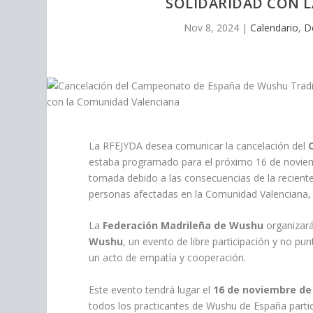
personas
SOLIDARIDAD CON 
con
Nov 8, 2024
|
Calendario
,
D
discapacidad
visual
que
están
usando
un
lector
de
La RFEJYDA desea comunicar la cancelación del
pantalla;
estaba programado para el próximo 16 de noviem
Presione
tomada debido a las consecuencias de la recient
Control-
personas afectadas en la Comunidad Valenciana, y
F10
para
La
Federación Madrileña de Wushu
organizará
abrir
Wushu
, un evento de libre participación y no pu
un
un acto de empatía y cooperación.
menú
Este evento tendrá lugar el
16 de noviembre de
de
todos los practicantes de Wushu de España parti
accesibilidad.